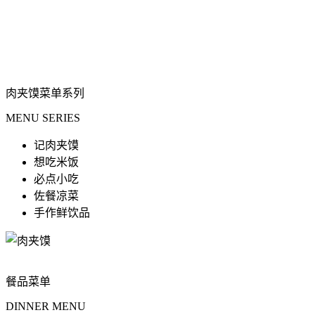
着初心与温暖，期待与您每一次美食邂逅。品杜中记肉夹馍，
体验中国饮食文化。老汤腊汁肉精选十八种香辛料，经过八道
工序，180分钟匠心守护而成。配以现烤千层馍，出品馍脆肉
香，秉承这样的初心，杜中记肉夹馍就诞生了。
肉夹馍菜单系列
MENU SERIES
记肉夹馍
想吃米饭
必点小吃
佐餐凉菜
手作鲜饮品
餐品菜单
DINNER MENU